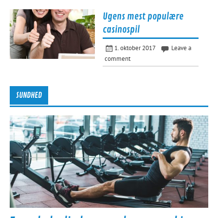
Ugens mest populære
casinospil
1. oktober 2017
Leave a
comment
SUNDHED