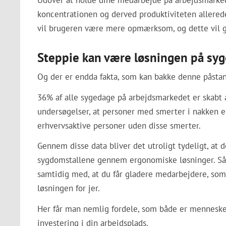
Udover at holde dine medarbejde på arbejdsmarked
koncentrationen og derved produktiviteten allerede 
vil brugeren være mere opmærksom, og dette vil gø
Steppie kan være løsningen på sy
Og der er endda fakta, som kan bakke denne påstan
36% af alle sygedage på arbejdsmarkedet er skabt a
undersøgelser, at personer med smerter i nakken e
erhvervsaktive personer uden disse smerter.
Gennem disse data bliver det utroligt tydeligt, at 
sygdomstallene gennem ergonomiske løsninger. Så 
samtidig med, at du får gladere medarbejdere, som 
løsningen for jer.
Her får man nemlig fordele, som både er menneskel
investering i din arbejdsplads.