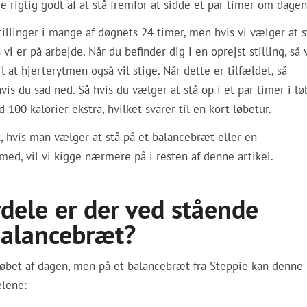
 rigtig godt af at stå fremfor at sidde et par timer om dagen
illinger i mange af døgnets 24 timer, men hvis vi vælger at s
i er på arbejde. Når du befinder dig i en oprejst stilling, så v
il at hjerterytmen også vil stige. Når dette er tilfældet, så
is du sad ned. Så hvis du vælger at stå op i et par timer i lø
100 kalorier ekstra, hvilket svarer til en kort løbetur.
, hvis man vælger at stå på et balancebræt eller en
med, vil vi kigge nærmere på i resten af denne artikel.
dele er der ved stående
balancebræt?
 løbet af dagen, men på et balancebræt fra Steppie kan denne 
elene: