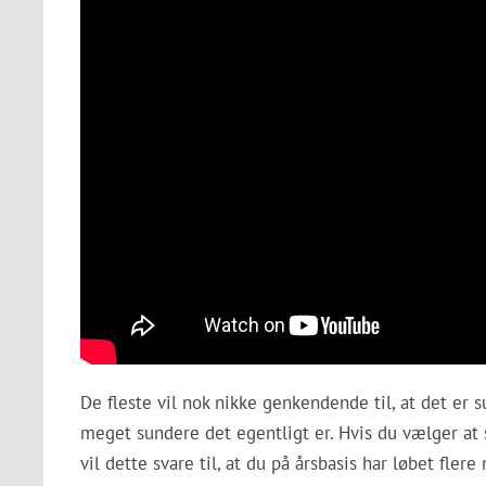
De fleste vil nok nikke genkendende til, at det er 
meget sundere det egentligt er. Hvis du vælger at st
vil dette svare til, at du på årsbasis har løbet fle