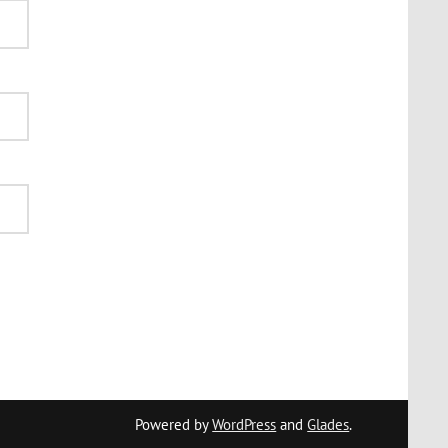
Powered by
WordPress
and
Glades
.