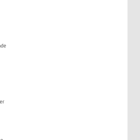
nde
er