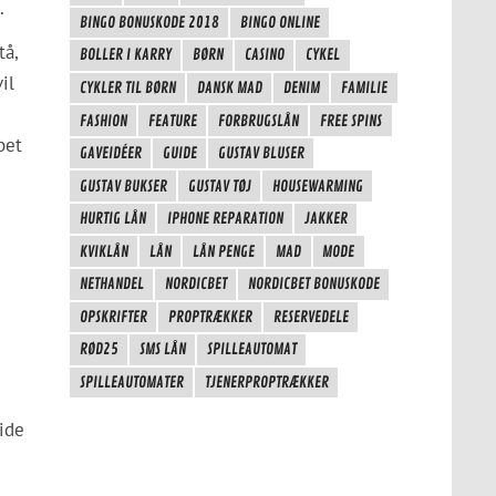
.
BINGO BONUSKODE 2018
BINGO ONLINE
tå,
BOLLER I KARRY
BØRN
CASINO
CYKEL
il
CYKLER TIL BØRN
DANSK MAD
DENIM
FAMILIE
FASHION
FEATURE
FORBRUGSLÅN
FREE SPINS
bet
GAVEIDÉER
GUIDE
GUSTAV BLUSER
GUSTAV BUKSER
GUSTAV TØJ
HOUSEWARMING
HURTIG LÅN
IPHONE REPARATION
JAKKER
KVIKLÅN
LÅN
LÅN PENGE
MAD
MODE
NETHANDEL
NORDICBET
NORDICBET BONUSKODE
OPSKRIFTER
PROPTRÆKKER
RESERVEDELE
RØD25
SMS LÅN
SPILLEAUTOMAT
SPILLEAUTOMATER
TJENERPROPTRÆKKER
ide