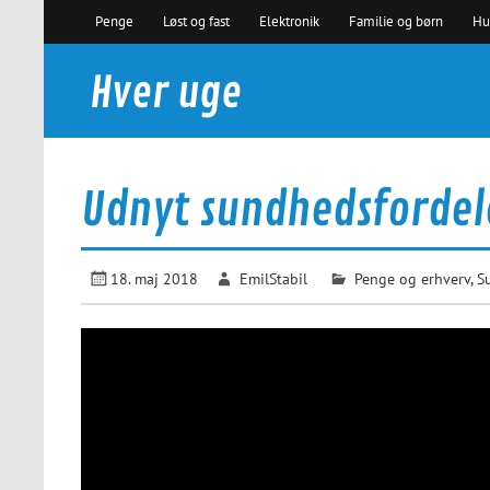
Skip
Penge
Løst og fast
Elektronik
Familie og børn
Hu
to
content
Hver uge
Nyheder du kan bruge
Udnyt sundhedsfordel
18. maj 2018
EmilStabil
Penge og erhverv
,
S