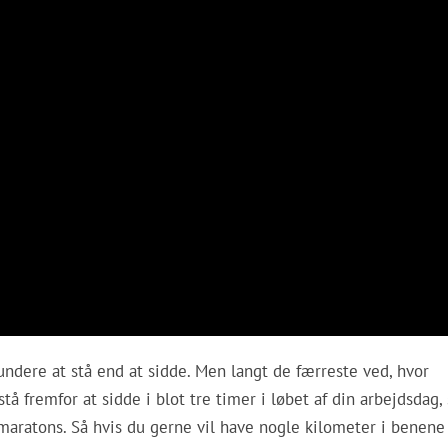
sundere at stå end at sidde. Men langt de færreste ved, hvor
å fremfor at sidde i blot tre timer i løbet af din arbejdsdag, 
re maratons. Så hvis du gerne vil have nogle kilometer i benene