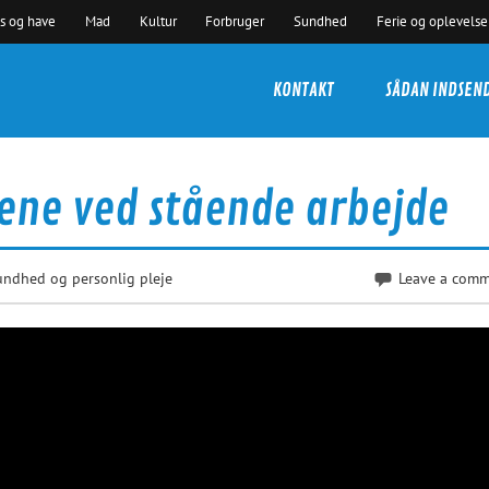
s og have
Mad
Kultur
Forbruger
Sundhed
Ferie og oplevelse
KONTAKT
SÅDAN INDSEN
ene ved stående arbejde
undhed og personlig pleje
Leave a com