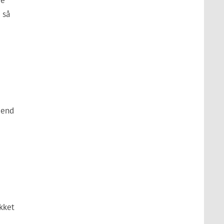
ge
 så
 end
kket