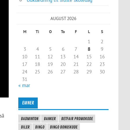
AUGUST 2026
M
Ti
O
To
F
L
S
1
2
3
4
5
6
7
8
9
10
11
12
13
14
15
16
17
18
19
20
21
22
23
24
25
26
27
28
29
30
31
« mar
EMNER
så
BADMINTON
BANKER
BETFAIR PROMOKODE
BILER
BINGO
BINGO BONUSKODE