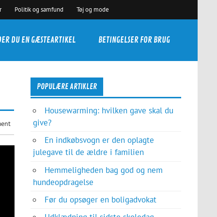
r
Politik og samfund
Tøj og mode
DER DU EN GÆSTEARTIKEL
BETINGELSER FOR BRUG
POPULÆRE ARTIKLER
Housewarming: hvilken gave skal du
give?
ment
En indkøbsvogn er den oplagte
julegave til de ældre i familien
Hemmeligheden bag god og nem
hundeopdragelse
Før du opsøger en boligadvokat
Udklædning til sidste skoledag