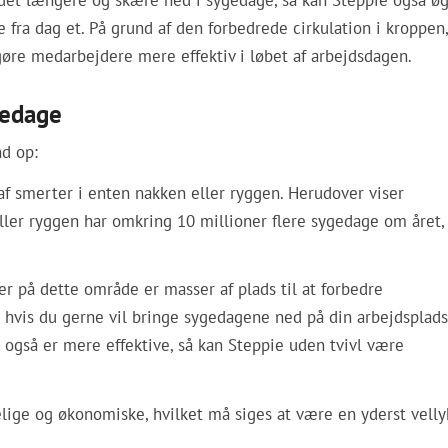
et længere og skære ned i sygedage, så kan Steppie også ø
fra dag et. På grund af den forbedrede cirkulation i kroppen,
re medarbejdere mere effektiv i løbet af arbejdsdagen.
gedage
d op:
f smerter i enten nakken eller ryggen. Herudover viser
ller ryggen har omkring 10 millioner flere sygedage om året,
der på dette område er masser af plads til at forbedre
hvis du gerne vil bringe sygedagene ned på din arbejdsplads
også er mere effektive, så kan Steppie uden tvivl være
ige og økonomiske, hvilket må siges at være en yderst velly