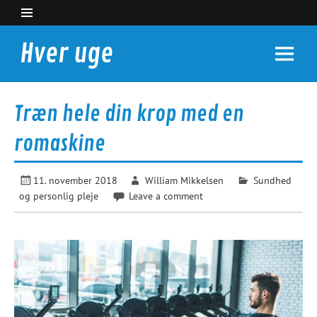
Skip
to
content
Hver uge
Nyheder du kan bruge
Træn hele din krop med en
romaskine
11. november 2018
William Mikkelsen
Sundhed
og personlig pleje
Leave a comment