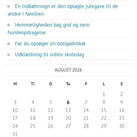
En indkøbsvogn er den oplagte julegave til de
ældre i familien
Hemmeligheden bag god og nem
hundeopdragelse
Før du opsøger en boligadvokat
Udklædning til sidste skoledag
AUGUST 2026
M
Ti
O
To
F
L
S
1
2
3
4
5
6
7
8
9
10
11
12
13
14
15
16
17
18
19
20
21
22
23
24
25
26
27
28
29
30
31