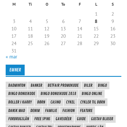
M
Ti
O
To
F
L
S
1
2
3
4
5
6
7
8
9
10
11
12
13
14
15
16
17
18
19
20
21
22
23
24
25
26
27
28
29
30
31
« mar
EMNER
BADMINTON
BANKER
BETFAIR PROMOKODE
BILER
BINGO
BINGO BONUSKODE
BINGO BONUSKODE 2018
BINGO ONLINE
BOLLER I KARRY
BØRN
CASINO
CYKEL
CYKLER TIL BØRN
DANSK MAD
DENIM
FAMILIE
FASHION
FEATURE
FORBRUGSLÅN
FREE SPINS
GAVEIDÉER
GUIDE
GUSTAV BLUSER