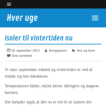
Skip
to
content
Hver uge
Nyheder du kan bruge
Isoler til vintertiden nu
10. september 2015
Kongepyton
Hus og have
One comment
Vi taler september måned og vintertiden er ved at
melde sig hos danskerne.
Temperaturen falder, vejret bliver dårligere og dagene
kortere.
Det betyder også, at det nu er tid til at isolere din