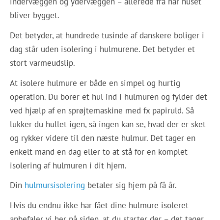
indervæggen og ydervæggen – allerede fra når huset
bliver bygget.
Det betyder, at hundrede tusinde af danskere boliger i
dag står uden isolering i hulmurene. Det betyder et
stort varmeudslip.
At isolere hulmure er både en simpel og hurtig
operation. Du borer et hul ind i hulmuren og fylder det
ved hjælp af en sprøjtemaskine med fx papiruld. Så
lukker du hullet igen, så ingen kan se, hvad der er sket
og rykker videre til den næste hulmur. Det tager en
enkelt mand en dag eller to at stå for en komplet
isolering af hulmuren i dit hjem.
Din
hulmursisolering
betaler sig hjem på få år.
Hvis du endnu ikke har fået dine hulmure isoleret
anbefaler vi her på siden, at du starter der – det tager