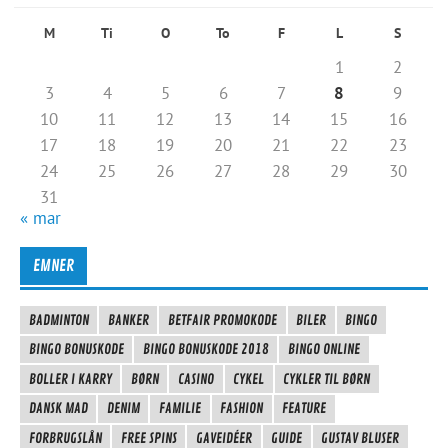
M
Ti
O
To
F
L
S
1
2
3
4
5
6
7
8
9
10
11
12
13
14
15
16
17
18
19
20
21
22
23
24
25
26
27
28
29
30
31
« mar
EMNER
BADMINTON
BANKER
BETFAIR PROMOKODE
BILER
BINGO
BINGO BONUSKODE
BINGO BONUSKODE 2018
BINGO ONLINE
BOLLER I KARRY
BØRN
CASINO
CYKEL
CYKLER TIL BØRN
DANSK MAD
DENIM
FAMILIE
FASHION
FEATURE
FORBRUGSLÅN
FREE SPINS
GAVEIDÉER
GUIDE
GUSTAV BLUSER