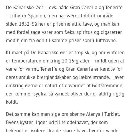
De Kanariske Øer – dvs. både Gran Canaria og Tenerife
– tilhører Spanien, men har været toldfrit område
siden 1852. Så her er priserne altid lave, og man kan
med fordel tage varer som f.eks. spiritus og cigaretter
med hjem fra øen til samme priser som i lufthavne.
Klimaet på De Kanariske øer er tropisk, og om vinteren
er temperaturen omkring 20-25 grader – mildt uden at
være for varmt. Tenerife og Gran Canaria er kendte for
deres smukke bjerglandskaber og lækre strande. Havet
omkring øerne er naturligt opvarmet af Golfstrømmen,
der kommer sydfra, så vandet bliver derfor aldrig rigtig
koldt.
Det samme kan man sige om skønne Alanya i Turkiet.
Byens kyster ligger ud til Middelhavet, der som
bekendt er isoleret fra de større have, hvorfor vandet