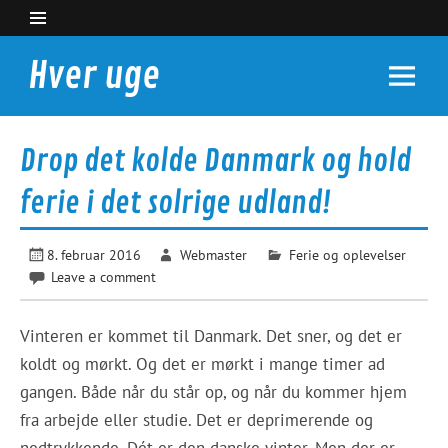
Skip
to
content
Hver uge
Nyheder du kan bruge
Drop det kolde Danmark og hold
ferie i det solrige udland!
8. februar 2016
Webmaster
Ferie og oplevelser
Leave a comment
Vinteren er kommet til Danmark. Det sner, og det er
koldt og mørkt. Og det er mørkt i mange timer ad
gangen. Både når du står op, og når du kommer hjem
fra arbejde eller studie. Det er deprimerende og