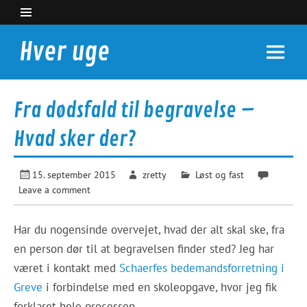
Skip
to
content
Hver uge
Nyheder du kan bruge
Fra dødsfald til begravelse –
Hvad sker der?
15. september 2015
zretty
Løst og fast
Leave a comment
Har du nogensinde overvejet, hvad der alt skal ske, fra
en person dør til at begravelsen finder sted? Jeg har
været i kontakt med
Schaerfes bedemandsforretning i
Greve
i forbindelse med en skoleopgave, hvor jeg fik
forklaret hele processen.