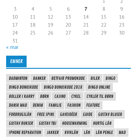
1
2
3
4
5
6
7
8
9
10
11
12
13
14
15
16
17
18
19
20
21
22
23
24
25
26
27
28
29
30
31
« mar
EMNER
BADMINTON
BANKER
BETFAIR PROMOKODE
BILER
BINGO
BINGO BONUSKODE
BINGO BONUSKODE 2018
BINGO ONLINE
BOLLER I KARRY
BØRN
CASINO
CYKEL
CYKLER TIL BØRN
DANSK MAD
DENIM
FAMILIE
FASHION
FEATURE
FORBRUGSLÅN
FREE SPINS
GAVEIDÉER
GUIDE
GUSTAV BLUSER
GUSTAV BUKSER
GUSTAV TØJ
HOUSEWARMING
HURTIG LÅN
IPHONE REPARATION
JAKKER
KVIKLÅN
LÅN
LÅN PENGE
MAD