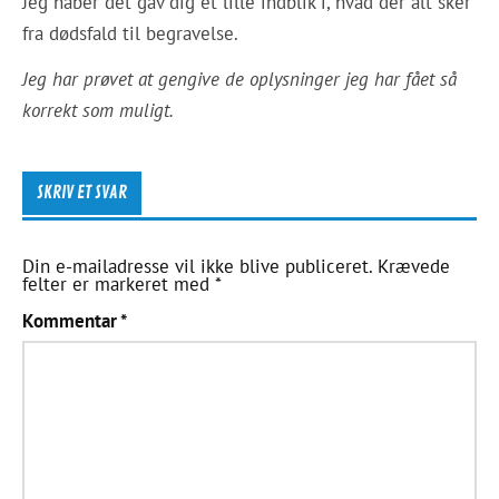
Jeg håber det gav dig et lille indblik i, hvad der alt sker
fra dødsfald til begravelse.
Jeg har prøvet at gengive de oplysninger jeg har fået så
korrekt som muligt.
SKRIV ET SVAR
Din e-mailadresse vil ikke blive publiceret.
Krævede
felter er markeret med
*
Kommentar
*