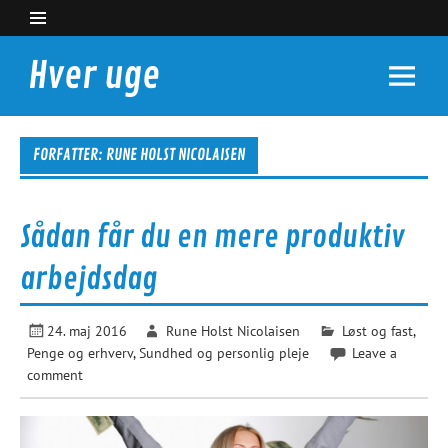
Skip
to
content
Hver uge
Nyheder du kan bruge
FORFATTER:
RUNE HOLST NICOLAISEN
Sådan får du en mere produktiv
arbejdsdag
24. maj 2016
Rune Holst Nicolaisen
Løst og fast
,
Penge og erhverv
,
Sundhed og personlig pleje
Leave a
comment