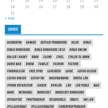
17
18
19
20
21
22
23
24
25
26
27
28
29
30
31
« mar
EMNER
BADMINTON
BANKER
BETFAIR PROMOKODE
BILER
BINGO
BINGO BONUSKODE
BINGO BONUSKODE 2018
BINGO ONLINE
BOLLER I KARRY
BØRN
CASINO
CYKEL
CYKLER TIL BØRN
DANSK MAD
DENIM
FAMILIE
FASHION
FEATURE
FORBRUGSLÅN
FREE SPINS
GAVEIDÉER
GUIDE
GUSTAV BLUSER
GUSTAV BUKSER
GUSTAV TØJ
HOUSEWARMING
HURTIG LÅN
IPHONE REPARATION
JAKKER
KVIKLÅN
LÅN
LÅN PENGE
MAD
MODE
NETHANDEL
NORDICBET
NORDICBET BONUSKODE
OPSKRIFTER
PROPTRÆKKER
RESERVEDELE
RØD25
SMS LÅN
SPILLEAUTOMAT
SPILLEAUTOMATER
TJENERPROPTRÆKKER